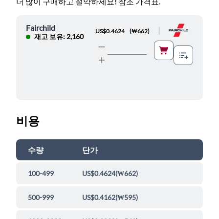
더 많이 구매하고 절약하세요! 참조 가격표.
Fairchild
|
US$0.4624
(
₩662
)
재고 보유: 2,160
비용
수량
단가
100-499
US$0.4624
(
₩662
)
500-999
US$0.4162
(
₩595
)