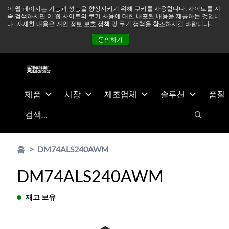
기
바
중동 지역 상황을 지속적으로 주시하고 있으며, 모든 서비스는
이 웹 페이지는 기능과 성능을 향상시키기 위해 쿠키를 사용합니다. 사이트를 계
속 검색하시면 이 웹 사이트의 쿠키 사용에 대한 내포된 내용을 제공하는 것입니
본
닥
정상적으로 운영되고 있습니다.
더 읽어보기 →
다. 자세한 내용은 개인 정보 보호 정책 및 쿠키 정책을 참조하시길 바랍니다.
콘
글
뉴스
문의하기
로그인
동의하기
텐
로
츠
건
건
너
너
뛰
뛰
기
제품
시장
제조업체
솔루션
품질
기
검색
검색
홈
DM74ALS240AWM
DM74ALS240AWM
재고 보유