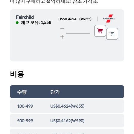
더 많이 구매하고 절약하세요! 참조 가격표.
Fairchild
|
US$0.4624
(
₩655
)
재고 보유: 1,558
비용
수량
단가
100-499
US$0.4624
(
₩655
)
500-999
US$0.4162
(
₩590
)