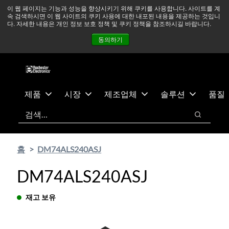
기
바
중동 지역 상황을 지속적으로 주시하고 있으며, 모든 서비스는
이 웹 페이지는 기능과 성능을 향상시키기 위해 쿠키를 사용합니다. 사이트를 계
속 검색하시면 이 웹 사이트의 쿠키 사용에 대한 내포된 내용을 제공하는 것입니
본
닥
정상적으로 운영되고 있습니다.
더 읽어보기 →
다. 자세한 내용은 개인 정보 보호 정책 및 쿠키 정책을 참조하시길 바랍니다.
콘
글
뉴스
문의하기
로그인
동의하기
텐
로
츠
건
건
너
너
뛰
뛰
기
제품
시장
제조업체
솔루션
품질
기
검색
검색
홈
DM74ALS240ASJ
DM74ALS240ASJ
재고 보유