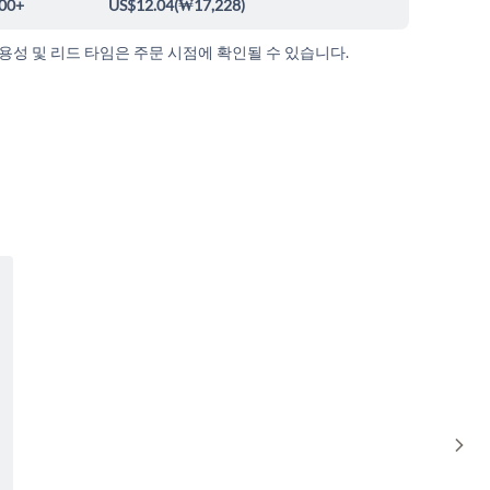
00+
US$12.04
(
₩17,228
)
가용성 및 리드 타임은 주문 시점에 확인될 수 있습니다.
Sho