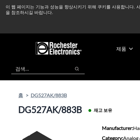
기
바
이 웹 페이지는 기능과 성능을 향상시키기 위해 쿠키를 사용합니다. 사
중동 지역 상황을 지속
본
닥
을 참조하시길 바랍니다.
콘
글
텐
로
츠
건
건
너
너
뛰
제품
뛰
기
기
검색
검색
홈
DG527AK/883B
DG527AK/883B
재고 보유
Manufacturer:
Har
Category:
Analog 