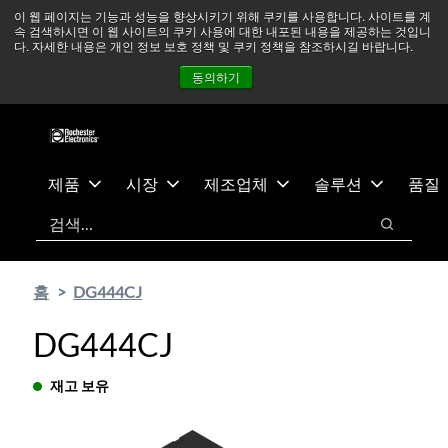
기
바
중동 지역 상황을 지속적으로 주시하고 있으며, 모든 서비스는
이 웹 페이지는 기능과 성능을 향상시키기 위해 쿠키를 사용합니다. 사이트를 계
속 검색하시면 이 웹 사이트의 쿠키 사용에 대한 내포된 내용을 제공하는 것입니
본
닥
정상적으로 운영되고 있습니다.
더 읽어보기 →
다. 자세한 내용은 개인 정보 보호 정책 및 쿠키 정책을 참조하시길 바랍니다.
콘
글
뉴스
문의하기
로그인
동의하기
텐
로
츠
건
건
너
너
뛰
뛰
기
제품
시장
제조업체
솔루션
품질
기
검색
검색
홈
DG444CJ
DG444CJ
재고 보유