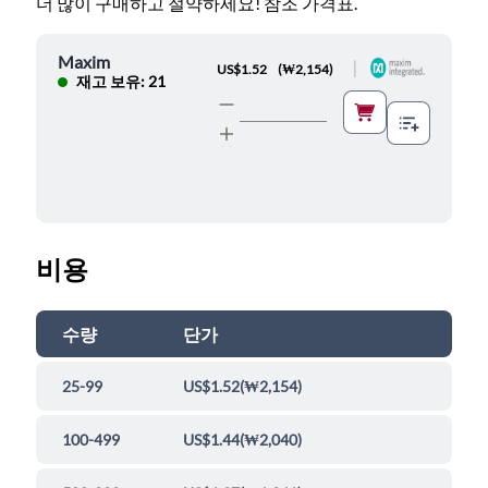
더 많이 구매하고 절약하세요! 참조 가격표.
Maxim
|
US$1.52
(
₩2,154
)
재고 보유: 21
비용
수량
단가
25-99
US$1.52
(
₩2,154
)
100-499
US$1.44
(
₩2,040
)