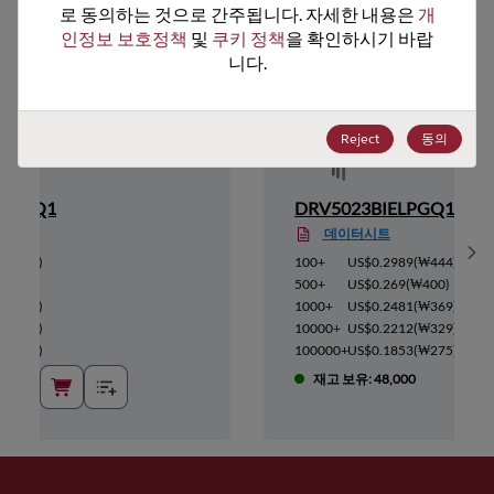
로 동의하는 것으로 간주됩니다. 자세한 내용은 
개
인정보 보호정책
 및 
쿠키 정책
을 확인하시기 바랍
니다.
Reject
동의
LPGMQ1
DRV5023BIELPGQ1
데이터시트
Sh
(
₩444
)
100+
US$0.2989
(
₩444
)
₩400
)
500+
US$0.269
(
₩400
)
(
₩369
)
1000+
US$0.2481
(
₩369
)
(
₩329
)
10000+
US$0.2212
(
₩329
)
(
₩275
)
100000+
US$0.1853
(
₩275
)
6
재고 보유: 48,000