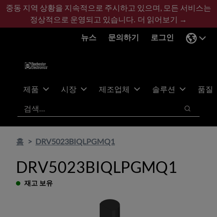
기
바
중동 지역 상황을 지속적으로 주시하고 있으며, 모든 서비스는
본
닥
정상적으로 운영되고 있습니다.
더 읽어보기 →
콘
글
뉴스
문의하기
로그인
텐
로
츠
건
건
너
너
뛰
뛰
기
제품
시장
제조업체
솔루션
품질
기
검색
검색
홈
DRV5023BIQLPGMQ1
DRV5023BIQLPGMQ1
재고 보유