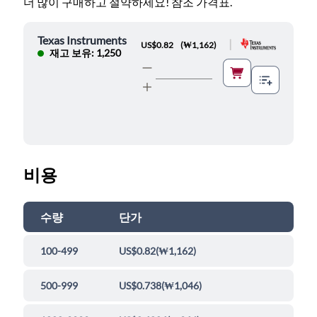
더 많이 구매하고 절약하세요! 참조 가격표.
Texas Instruments
|
US$0.82
(
₩1,162
)
재고 보유: 1,250
비용
수량
단가
100-499
US$0.82
(
₩1,162
)
500-999
US$0.738
(
₩1,046
)