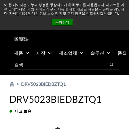
기
바
중동 지역 상황을 지속적으로 주시하고 있으며, 모든 서비스는
이 웹 페이지는 기능과 성능을 향상시키기 위해 쿠키를 사용합니다. 사이트를 계
속 검색하시면 이 웹 사이트의 쿠키 사용에 대한 내포된 내용을 제공하는 것입니
본
닥
정상적으로 운영되고 있습니다.
더 읽어보기 →
다. 자세한 내용은 개인 정보 보호 정책 및 쿠키 정책을 참조하시길 바랍니다.
콘
글
뉴스
문의하기
로그인
동의하기
텐
로
츠
건
건
너
너
뛰
뛰
기
제품
시장
제조업체
솔루션
품질
기
검색
검색
홈
DRV5023BIEDBZTQ1
DRV5023BIEDBZTQ1
재고 보유