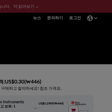
습니다.
더 읽어보기 →
뉴스
문의하기
로그인
격:
US$0.30
(
₩446
)
 구매하고 절약하세요! 참조 가격표.
s Instruments
|
US$0.2989
(
₩444
)
고 보유: 1