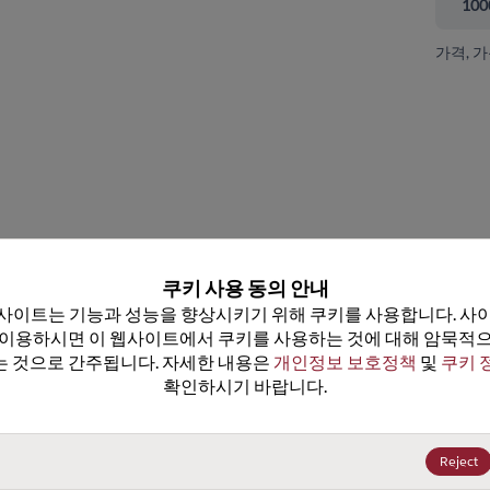
100
가격, 
 닫기
쿠키 사용 동의 안내
사이트는 기능과 성능을 향상시키기 위해 쿠키를 사용합니다. 사이
 이용하시면 이 웹사이트에서 쿠키를 사용하는 것에 대해 암묵적으
 것으로 간주됩니다. 자세한 내용은 
개인정보 보호정책
 및 
쿠키 
확인하시기 바랍니다.
DRV5023AJELPGMQ1
DRV5023AJELPGQ1
데이터시트
데이터시트
100+
US$0.2989
(
₩444
)
100+
US$0.2989
(
₩444
)
Reject
500+
US$0.269
(
₩400
)
500+
US$0.269
(
₩400
)