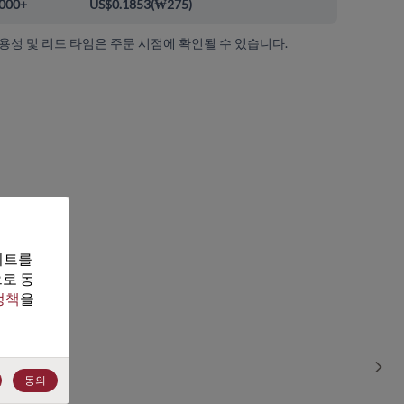
000+
US$0.1853
(
₩275
)
가용성 및 리드 타임은 주문 시점에 확인될 수 있습니다.
트를 
로 동
정책
을 
Sho
동의