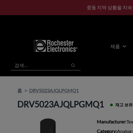
기
바
중동 지역 상황을 지속
본
닥
콘
글
텐
로
츠
건
건
너
너
뛰
제품
뛰
기
기
검색
검색
홈
DRV5023AJQLPGMQ1
DRV5023AJQLPGMQ1
재고 보유
Manufacturer:
Te
Category:
Analog 