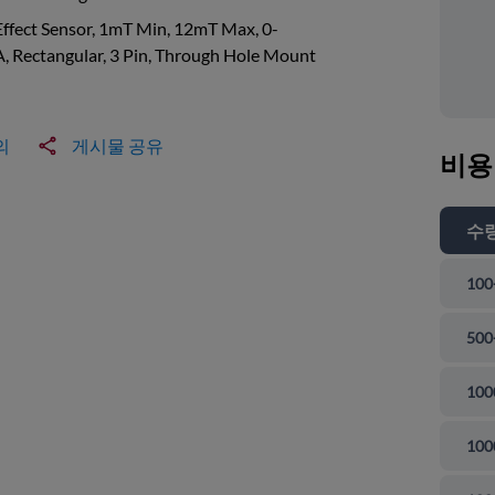
Effect Sensor, 1mT Min, 12mT Max, 0-
 Rectangular, 3 Pin, Through Hole Mount
의
게시물 공유
비용
수
100
500
100
100