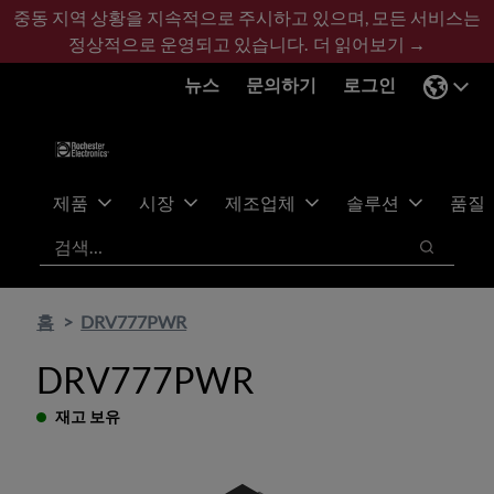
기
바
중동 지역 상황을 지속적으로 주시하고 있으며, 모든 서비스는
본
닥
정상적으로 운영되고 있습니다.
더 읽어보기 →
콘
글
뉴스
문의하기
로그인
텐
로
츠
건
건
너
너
뛰
뛰
기
제품
시장
제조업체
솔루션
품질
기
검색
검색
홈
DRV777PWR
DRV777PWR
재고 보유