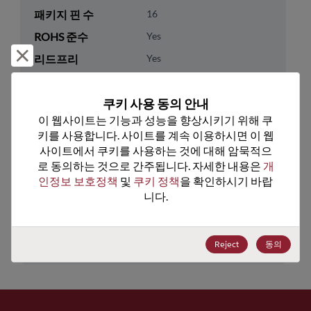
패키지 핀 수
16
ROHS 준수
Yes
거부 및 닫기
리드프리
Yes
패키지 유형
Tape & Reel
쿠키 사용 동의 안내
패키지 수량
2000
이 웹사이트는 기능과 성능을 향상시키기 위해 쿠
키를 사용합니다. 사이트를 계속 이용하시면 이 웹
기술 카테고리
Analog & Mixed Signal
사이트에서 쿠키를 사용하는 것에 대해 암묵적으
기술 하위 카테고리
Special Analog Function
로 동의하는 것으로 간주됩니다. 자세한 내용은 
개
인정보 보호정책
 및 
쿠키 정책
을 확인하시기 바랍
기술 그룹
Motor Control/Drvrs
니다.
미국 HTS 코드
8542.39.0090
ECCN
EAR99
Reject
동의