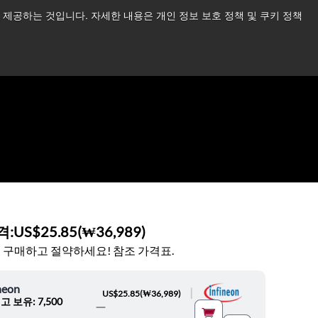
제공하는 것입니다. 자세한 내용은 개인 정보 보호 정책 및 쿠키 정책
습니다.
더 읽어보기 →
뉴스
문의하기
로그인
격:
US$25.85
(
₩36,989
)
 구매하고 절약하세요! 참조 가격표.
neon
|
US$25.85
(
₩36,989
)
고 보유: 7,500