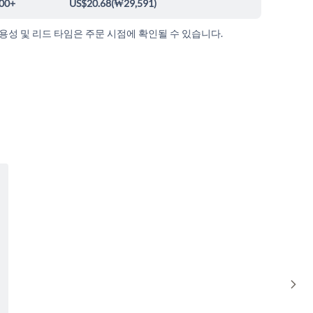
00+
US$20.68
(
₩29,591
)
가용성 및 리드 타임은 주문 시점에 확인될 수 있습니다.
Sho