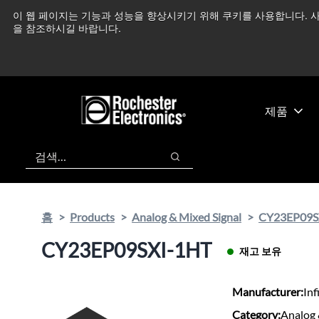
기
바
이 웹 페이지는 기능과 성능을 향상시키기 위해 쿠키를 사용합니다. 사
중동 지역 상황을 지속
본
닥
을 참조하시길 바랍니다.
콘
글
텐
로
츠
건
건
너
너
뛰
제품
뛰
기
기
검색
검색
홈
Products
Analog & Mixed Signal
CY23EP09S
CY23EP09SXI-1HT
재고 보유
Manufacturer:
Inf
Category:
Analog 