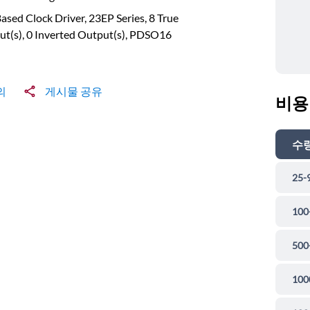
ased Clock Driver, 23EP Series, 8 True
t(s), 0 Inverted Output(s), PDSO16
의
게시물 공유
비용
수
25-
100
500
100