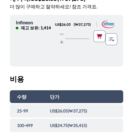
더 많이 구매하고 절약하세요! 참조 가격표.
Infineon
|
US$26.05
(
₩37,275
)
재고 보유: 1,414
비용
수량
단가
25-99
US$26.05
(
₩37,275
)
100-499
US$24.75
(
₩35,415
)