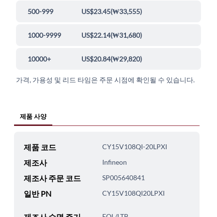
500-999
US$23.45
(
₩33,555
)
1000-9999
US$22.14
(
₩31,680
)
10000+
US$20.84
(
₩29,820
)
가격, 가용성 및 리드 타임은 주문 시점에 확인될 수 있습니다.
제품 사양
제품 코드
CY15V108QI-20LPXI
제조사
Infineon
제조사 주문 코드
SP005640841
일반 PN
CY15V108QI20LPXI
제조사 수명 주기
EOL/LTB