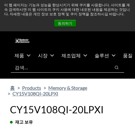
기
바
중동 지역 상황을 지속적으로 주시하고 있으며, 모든 서비스는
이 웹 페이지는 기능과 성능을 향상시키기 위해 쿠키를 사용합니다. 사이트를 계
속 검색하시면 이 웹 사이트의 쿠키 사용에 대한 내포된 내용을 제공하는 것입니
본
닥
정상적으로 운영되고 있습니다.
더 읽어보기 →
다. 자세한 내용은 개인 정보 보호 정책 및 쿠키 정책을 참조하시길 바랍니다.
콘
글
뉴스
문의하기
로그인
동의하기
텐
로
츠
건
건
너
너
뛰
뛰
기
제품
시장
제조업체
솔루션
품질
기
검색
검색
홈
Products
Memory & Storage
CY15V108QI-20LPXI
CY15V108QI-20LPXI
재고 보유