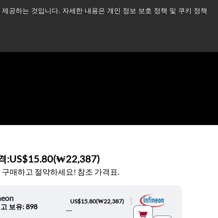
제공하는 것입니다. 자세한 내용은 개인 정보 보호 정책 및 쿠키 정책
습니다.
더 읽어보기 →
뉴스
문의하기
로그인
격:
US$15.80
(
₩22,387
)
 구매하고 절약하세요! 참조 가격표.
neon
|
US$15.80
(
₩22,387
)
고 보유: 898