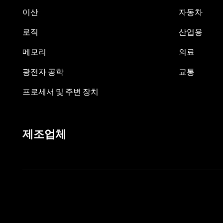
이산
자동차
로직
산업용
메모리
의료
광전자 공학
교통
프로세서 및 주변 장치
제조업체