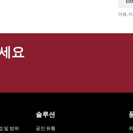
100
가격, 
세요
솔루션
 및 방위
공인 유통
위