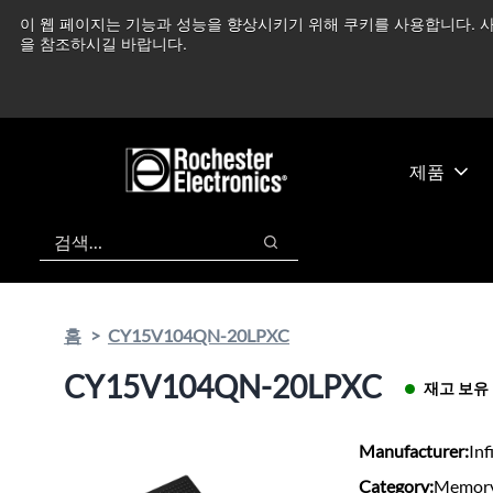
기
바
이 웹 페이지는 기능과 성능을 향상시키기 위해 쿠키를 사용합니다. 사
중동 지역 상황을 지속
본
닥
을 참조하시길 바랍니다.
콘
글
텐
로
츠
건
건
너
너
뛰
제품
뛰
기
기
검색
검색
홈
CY15V104QN-20LPXC
CY15V104QN-20LPXC
재고 보유
Manufacturer:
Inf
Category:
Memory