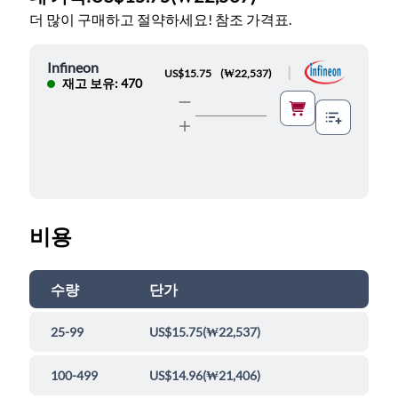
더 많이 구매하고 절약하세요! 참조 가격표.
Infineon
|
US$15.75
(
₩22,537
)
재고 보유: 470
비용
수량
단가
25-99
US$15.75
(
₩22,537
)
100-499
US$14.96
(
₩21,406
)