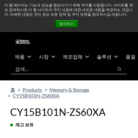
기
바
중동 지역 상황을 지속적으로 주시하고 있으며, 모든 서비스는
이 웹 페이지는 기능과 성능을 향상시키기 위해 쿠키를 사용합니다. 사이트를 계
속 검색하시면 이 웹 사이트의 쿠키 사용에 대한 내포된 내용을 제공하는 것입니
본
닥
정상적으로 운영되고 있습니다.
더 읽어보기 →
다. 자세한 내용은 개인 정보 보호 정책 및 쿠키 정책을 참조하시길 바랍니다.
콘
글
뉴스
문의하기
로그인
동의하기
텐
로
츠
건
건
너
너
뛰
뛰
기
제품
시장
제조업체
솔루션
품질
기
검색
검색
홈
Products
Memory & Storage
CY15B101N-ZS60XA
CY15B101N-ZS60XA
재고 보유