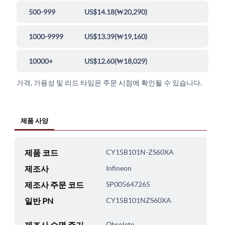
500-999
US$14.18
(
₩20,290
)
1000-9999
US$13.39
(
₩19,160
)
10000+
US$12.60
(
₩18,029
)
가격, 가용성 및 리드 타임은 주문 시점에 확인될 수 있습니다.
제품 사양
제품 코드
CY15B101N-ZS60XA
제조사
Infineon
제조사 주문 코드
SP005647265
일반 PN
CY15B101NZS60XA
제조사 수명 주기
Obsolete