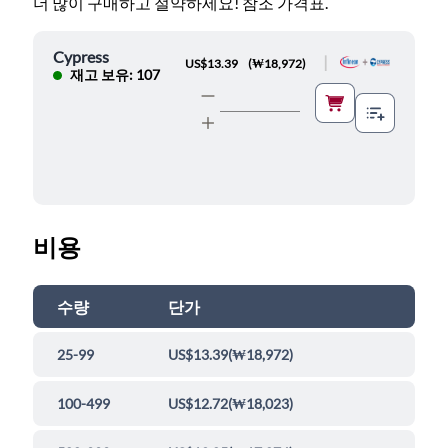
더 많이 구매하고 절약하세요! 참조 가격표.
Cypress
|
US$13.39
(
₩18,972
)
재고 보유: 107
비용
수량
단가
25-99
US$13.39
(
₩18,972
)
100-499
US$12.72
(
₩18,023
)