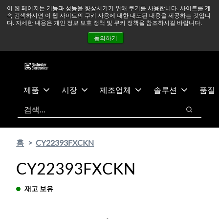
기
바
중동 지역 상황을 지속적으로 주시하고 있으며, 모든 서비스는
이 웹 페이지는 기능과 성능을 향상시키기 위해 쿠키를 사용합니다. 사이트를 계
속 검색하시면 이 웹 사이트의 쿠키 사용에 대한 내포된 내용을 제공하는 것입니
본
닥
정상적으로 운영되고 있습니다.
더 읽어보기 →
다. 자세한 내용은 개인 정보 보호 정책 및 쿠키 정책을 참조하시길 바랍니다.
콘
글
뉴스
문의하기
로그인
동의하기
텐
로
츠
건
건
너
너
뛰
뛰
기
제품
시장
제조업체
솔루션
품질
기
검색
검색
홈
CY22393FXCKN
CY22393FXCKN
재고 보유