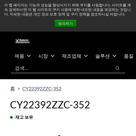
기
바
중동 지역 상황을 지속적으로 주시하고 있으며, 모든 서비스는
이 웹 페이지는 기능과 성능을 향상시키기 위해 쿠키를 사용합니다. 사이트를 계
속 검색하시면 이 웹 사이트의 쿠키 사용에 대한 내포된 내용을 제공하는 것입니
본
닥
정상적으로 운영되고 있습니다.
더 읽어보기 →
다. 자세한 내용은 개인 정보 보호 정책 및 쿠키 정책을 참조하시길 바랍니다.
콘
글
뉴스
문의하기
로그인
동의하기
텐
로
츠
건
건
너
너
뛰
뛰
기
제품
시장
제조업체
솔루션
품질
기
검색
검색
홈
CY22392ZZC-352
CY22392ZZC-352
재고 보유