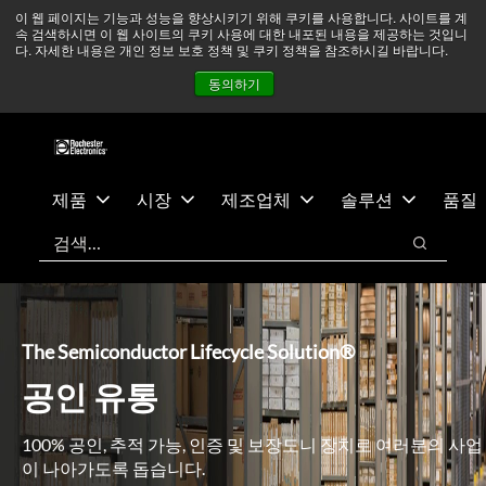
기
바
중동 지역 상황을 지속적으로 주시하고 있으며, 모든 서비스는
이 웹 페이지는 기능과 성능을 향상시키기 위해 쿠키를 사용합니다. 사이트를 계
속 검색하시면 이 웹 사이트의 쿠키 사용에 대한 내포된 내용을 제공하는 것입니
본
닥
정상적으로 운영되고 있습니다.
더 읽어보기 →
다. 자세한 내용은 개인 정보 보호 정책 및 쿠키 정책을 참조하시길 바랍니다.
콘
글
뉴스
문의하기
로그인
동의하기
텐
로
츠
건
건
너
너
뛰
뛰
기
제품
시장
제조업체
솔루션
품질
기
검색
검색
The Semiconductor Lifecycle Solution®
공인 유통
100% 공인, 추적 가능, 인증 및 보장도니 장치로 여러분의 사업
이 나아가도록 돕습니다.