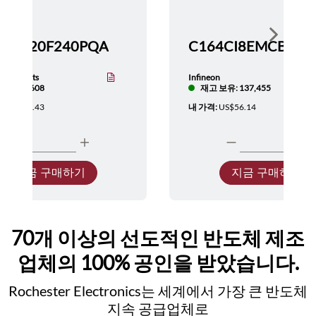
Show nex
TMS320F240PQA
nstruments
Infineon
보유: 5,608
재고 보유: 137,455
:
US$137.43
내 가격:
US$56.14
지금 구매하기
지금 구매하기
70개 이상의 선도적인 반도체 제조
업체의 100% 공인을 받았습니다.
Rochester Electronics는 세계에서 가장 큰 반도체
지속 공급업체로