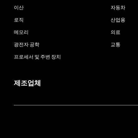
이산
자동차
로직
산업용
메모리
의료
광전자 공학
교통
프로세서 및 주변 장치
제조업체