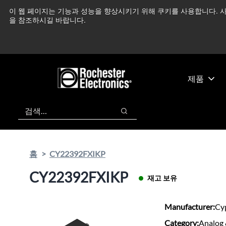
기
바
이 웹 페이지는 기능과 성능을 향상시키기 위해 쿠키를 사용합니다. 사
중동 지역 상황을 지속
본
닥
을 참조하시길 바랍니다.
콘
글
텐
로
츠
건
건
너
너
뛰
제품
뛰
기
기
검색
검색
홈
CY22392FXIKP
CY22392FXIKP
재고 보유
Manufacturer:
Cy
Category:
Analog 