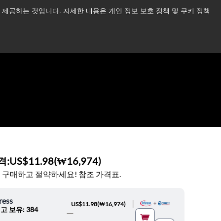
제공하는 것입니다. 자세한 내용은 개인 정보 보호 정책 및 쿠키 정책
습니다.
더 읽어보기 →
뉴스
문의하기
로그인
격:
US$11.98
(
₩16,974
)
 구매하고 절약하세요! 참조 가격표.
ress
|
US$11.98
(
₩16,974
)
고 보유: 384