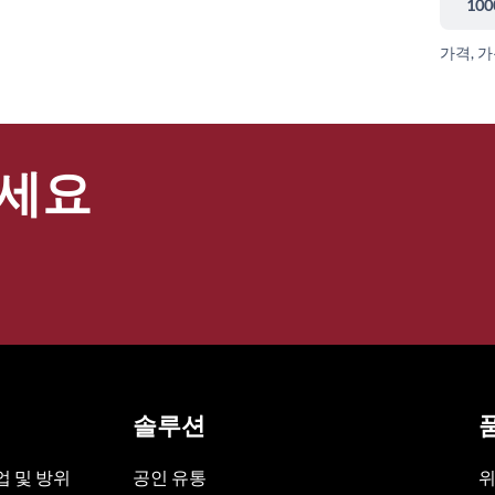
100
가격, 
세요
솔루션
 및 방위
공인 유통
위