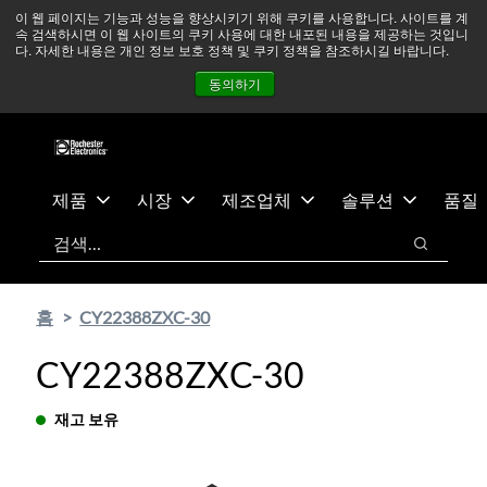
기
바
중동 지역 상황을 지속적으로 주시하고 있으며, 모든 서비스는
이 웹 페이지는 기능과 성능을 향상시키기 위해 쿠키를 사용합니다. 사이트를 계
속 검색하시면 이 웹 사이트의 쿠키 사용에 대한 내포된 내용을 제공하는 것입니
본
닥
정상적으로 운영되고 있습니다.
더 읽어보기 →
다. 자세한 내용은 개인 정보 보호 정책 및 쿠키 정책을 참조하시길 바랍니다.
콘
글
뉴스
문의하기
로그인
동의하기
텐
로
츠
건
건
너
너
뛰
뛰
기
제품
시장
제조업체
솔루션
품질
기
검색
검색
홈
CY22388ZXC-30
CY22388ZXC-30
재고 보유