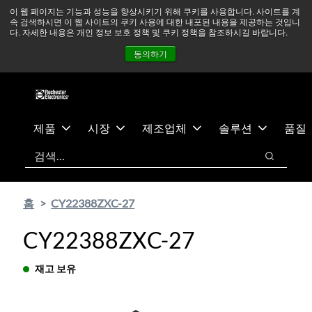
기
바
중동 지역 상황을 지속적으로 주시하고 있으며, 모든 서비스는
이 웹 페이지는 기능과 성능을 향상시키기 위해 쿠키를 사용합니다. 사이트를 계
속 검색하시면 이 웹 사이트의 쿠키 사용에 대한 내포된 내용을 제공하는 것입니
본
닥
정상적으로 운영되고 있습니다.
더 읽어보기 →
다. 자세한 내용은 개인 정보 보호 정책 및 쿠키 정책을 참조하시길 바랍니다.
콘
글
뉴스
문의하기
로그인
동의하기
텐
로
츠
건
건
너
너
뛰
뛰
기
제품
시장
제조업체
솔루션
품질
기
검색
검색
홈
CY22388ZXC-27
CY22388ZXC-27
재고 보유