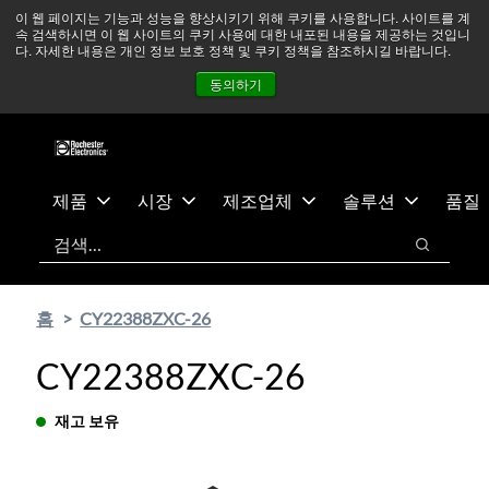
기
바
중동 지역 상황을 지속적으로 주시하고 있으며, 모든 서비스는
이 웹 페이지는 기능과 성능을 향상시키기 위해 쿠키를 사용합니다. 사이트를 계
속 검색하시면 이 웹 사이트의 쿠키 사용에 대한 내포된 내용을 제공하는 것입니
본
닥
정상적으로 운영되고 있습니다.
더 읽어보기 →
다. 자세한 내용은 개인 정보 보호 정책 및 쿠키 정책을 참조하시길 바랍니다.
콘
글
뉴스
문의하기
로그인
동의하기
텐
로
츠
건
건
너
너
뛰
뛰
기
제품
시장
제조업체
솔루션
품질
기
검색
검색
홈
CY22388ZXC-26
CY22388ZXC-26
재고 보유