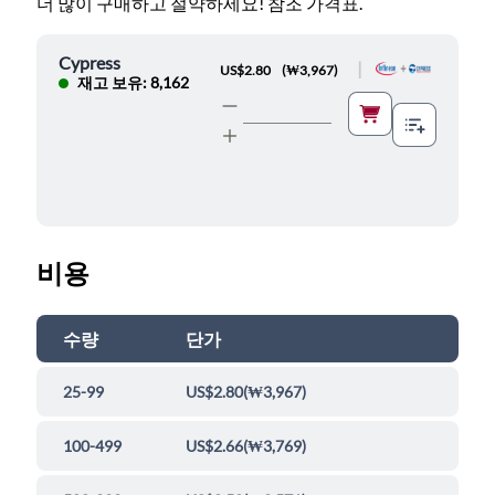
더 많이 구매하고 절약하세요! 참조 가격표.
Cypress
|
US$2.80
(
₩3,967
)
재고 보유: 8,162
비용
수량
단가
25-99
US$2.80
(
₩3,967
)
100-499
US$2.66
(
₩3,769
)