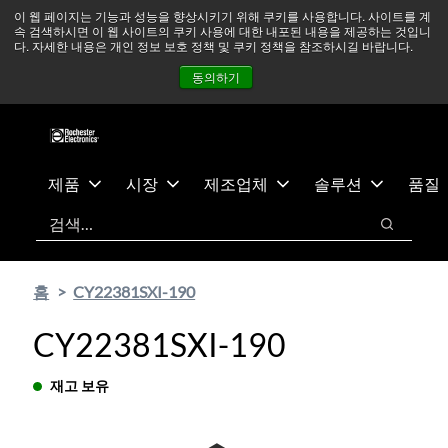
기
바
중동 지역 상황을 지속적으로 주시하고 있으며, 모든 서비스는
이 웹 페이지는 기능과 성능을 향상시키기 위해 쿠키를 사용합니다. 사이트를 계
속 검색하시면 이 웹 사이트의 쿠키 사용에 대한 내포된 내용을 제공하는 것입니
본
닥
정상적으로 운영되고 있습니다.
더 읽어보기 →
다. 자세한 내용은 개인 정보 보호 정책 및 쿠키 정책을 참조하시길 바랍니다.
콘
글
뉴스
문의하기
로그인
동의하기
텐
로
츠
건
건
너
너
뛰
뛰
기
제품
시장
제조업체
솔루션
품질
기
검색
검색
홈
CY22381SXI-190
CY22381SXI-190
재고 보유