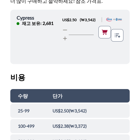
더 많이 구매하고 절약하세요! 참조 가격표.
Cypress
|
US$2.50
(
₩3,542
)
재고 보유: 2,681
비용
수량
단가
25-99
US$2.50
(
₩3,542
)
100-499
US$2.38
(
₩3,372
)