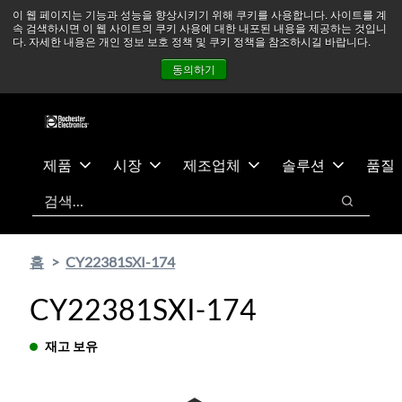
기
바
중동 지역 상황을 지속적으로 주시하고 있으며, 모든 서비스는
이 웹 페이지는 기능과 성능을 향상시키기 위해 쿠키를 사용합니다. 사이트를 계
속 검색하시면 이 웹 사이트의 쿠키 사용에 대한 내포된 내용을 제공하는 것입니
본
닥
정상적으로 운영되고 있습니다.
더 읽어보기 →
다. 자세한 내용은 개인 정보 보호 정책 및 쿠키 정책을 참조하시길 바랍니다.
콘
글
뉴스
문의하기
로그인
동의하기
텐
로
츠
건
건
너
너
뛰
뛰
기
제품
시장
제조업체
솔루션
품질
기
검색
검색
홈
CY22381SXI-174
CY22381SXI-174
재고 보유