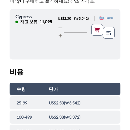
더 많이 구매하고 절약하세요! 참조 가격표.
Cypress
|
US$2.50
(
₩3,542
)
재고 보유: 11,098
비용
수량
단가
25-99
US$2.50
(
₩3,542
)
100-499
US$2.38
(
₩3,372
)