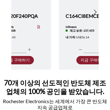
Show nex
TMS320F240PQA
nstruments
Infineon
보유: 5,608
재고 보유: 137,455
:
US$137.43
내 가격:
US$56.14
지금 구매하기
지금 구매하기
70개 이상의 선도적인 반도체 제조
업체의 100% 공인을 받았습니다.
Rochester Electronics는 세계에서 가장 큰 반도체
지속 공급업체로