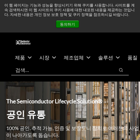
기
바
중동 지역 상황을 지속적으로 주시하고 있으며, 모든 서비스는
이 웹 페이지는 기능과 성능을 향상시키기 위해 쿠키를 사용합니다. 사이트를 계
속 검색하시면 이 웹 사이트의 쿠키 사용에 대한 내포된 내용을 제공하는 것입니
본
닥
정상적으로 운영되고 있습니다.
더 읽어보기 →
다. 자세한 내용은 개인 정보 보호 정책 및 쿠키 정책을 참조하시길 바랍니다.
콘
글
뉴스
문의하기
로그인
동의하기
텐
로
츠
건
건
너
너
뛰
뛰
기
제품
시장
제조업체
솔루션
품질
기
검색
검색
The Semiconductor Lifecycle Solution®
공인 유통
100% 공인, 추적 가능, 인증 및 보장도니 장치로 여러분의 사업
이 나아가도록 돕습니다.