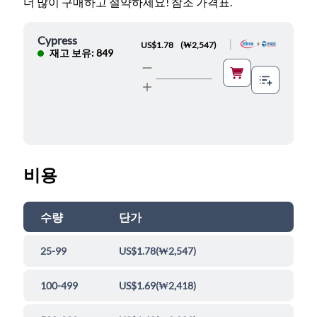
더 많이 구매하고 절약하세요! 참조 가격표.
Cypress
|
US$1.78
(
₩2,547
)
재고 보유: 849
비용
수량
단가
25-99
US$1.78
(
₩2,547
)
100-499
US$1.69
(
₩2,418
)