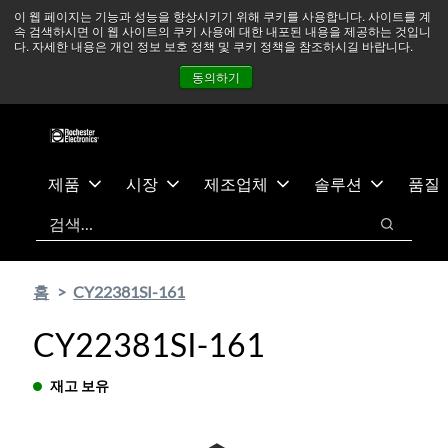
기
바
중동 지역 상황을 지속적으로 주시하고 있으며, 모든 서비스는
이 웹 페이지는 기능과 성능을 향상시키기 위해 쿠키를 사용합니다. 사이트를 계
속 검색하시면 이 웹 사이트의 쿠키 사용에 대한 내포된 내용을 제공하는 것입니
본
닥
정상적으로 운영되고 있습니다.
더 읽어보기 →
다. 자세한 내용은 개인 정보 보호 정책 및 쿠키 정책을 참조하시길 바랍니다.
콘
글
뉴스
문의하기
로그인
동의하기
텐
로
츠
건
건
너
너
뛰
뛰
기
제품
시장
제조업체
솔루션
품질
기
검색
검색
홈
CY22381SI-161
CY22381SI-161
재고 보유