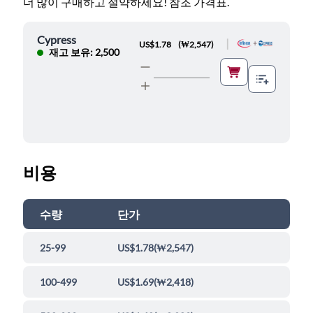
더 많이 구매하고 절약하세요! 참조 가격표.
Cypress
|
US$1.78
(
₩2,547
)
재고 보유: 2,500
비용
수량
단가
25-99
US$1.78
(
₩2,547
)
100-499
US$1.69
(
₩2,418
)