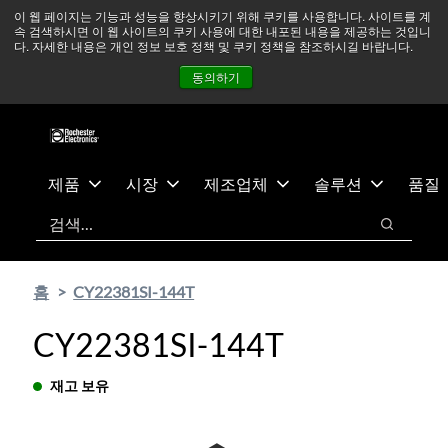
기
바
중동 지역 상황을 지속적으로 주시하고 있으며, 모든 서비스는
이 웹 페이지는 기능과 성능을 향상시키기 위해 쿠키를 사용합니다. 사이트를 계
속 검색하시면 이 웹 사이트의 쿠키 사용에 대한 내포된 내용을 제공하는 것입니
본
닥
정상적으로 운영되고 있습니다.
더 읽어보기 →
다. 자세한 내용은 개인 정보 보호 정책 및 쿠키 정책을 참조하시길 바랍니다.
콘
글
뉴스
문의하기
로그인
동의하기
텐
로
츠
건
건
너
너
뛰
뛰
기
제품
시장
제조업체
솔루션
품질
기
검색
검색
홈
CY22381SI-144T
CY22381SI-144T
재고 보유