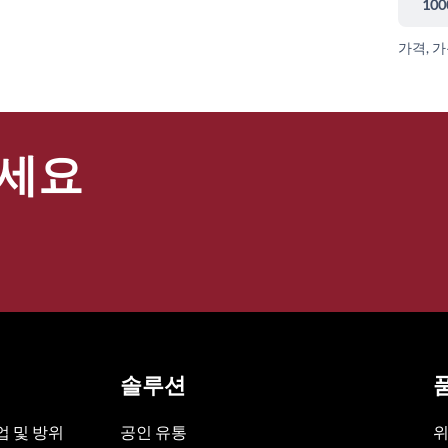
100
가격, 
세요
솔루션
 및 방위
공인 유통
위