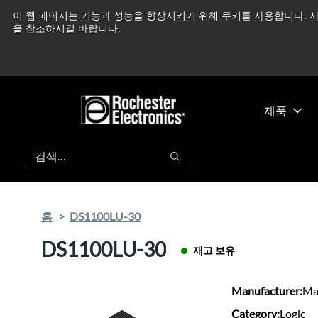
기
바
이 웹 페이지는 기능과 성능을 향상시키기 위해 쿠키를 사용합니다. 사
중동 지역 상황을 지속
본
닥
을 참조하시길 바랍니다.
콘
글
텐
로
츠
건
건
너
너
뛰
제품
뛰
기
기
검색
검색
홈
DS1100LU-30
DS1100LU-30
재고 보유
Manufacturer:
Ma
Category:
Logic