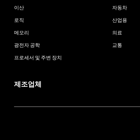
이산
자동차
로직
산업용
메모리
의료
광전자 공학
교통
프로세서 및 주변 장치
제조업체