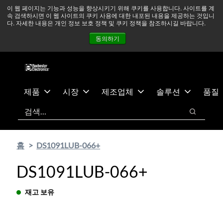
기
바
중동 지역 상황을 지속적으로 주시하고 있으며, 모든 서비스는
이 웹 페이지는 기능과 성능을 향상시키기 위해 쿠키를 사용합니다. 사이트를 계
속 검색하시면 이 웹 사이트의 쿠키 사용에 대한 내포된 내용을 제공하는 것입니
본
닥
정상적으로 운영되고 있습니다.
더 읽어보기 →
다. 자세한 내용은 개인 정보 보호 정책 및 쿠키 정책을 참조하시길 바랍니다.
콘
글
뉴스
문의하기
로그인
동의하기
텐
로
츠
건
건
너
너
뛰
뛰
기
제품
시장
제조업체
솔루션
품질
기
검색
검색
홈
DS1091LUB-066+
DS1091LUB-066+
재고 보유