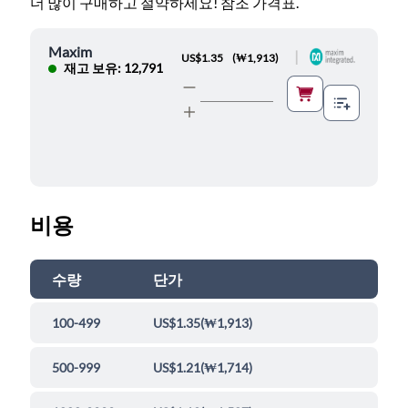
더 많이 구매하고 절약하세요! 참조 가격표.
Maxim
|
US$1.35
(
₩1,913
)
재고 보유: 12,791
비용
수량
단가
100-499
US$1.35
(
₩1,913
)
500-999
US$1.21
(
₩1,714
)