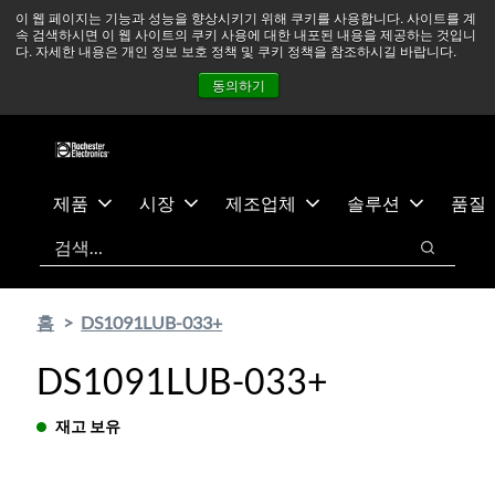
기
바
중동 지역 상황을 지속적으로 주시하고 있으며, 모든 서비스는
이 웹 페이지는 기능과 성능을 향상시키기 위해 쿠키를 사용합니다. 사이트를 계
속 검색하시면 이 웹 사이트의 쿠키 사용에 대한 내포된 내용을 제공하는 것입니
본
닥
정상적으로 운영되고 있습니다.
더 읽어보기 →
다. 자세한 내용은 개인 정보 보호 정책 및 쿠키 정책을 참조하시길 바랍니다.
콘
글
뉴스
문의하기
로그인
동의하기
텐
로
츠
건
건
너
너
뛰
뛰
기
제품
시장
제조업체
솔루션
품질
기
검색
검색
홈
DS1091LUB-033+
DS1091LUB-033+
재고 보유