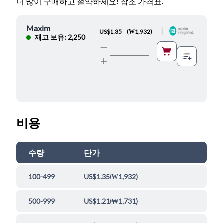
더 많이 구매하고 절약하세요! 참조 가격표.
Maxim
|
US$1.35
(
₩1,932
)
재고 보유: 2,250
비용
수량
단가
100-499
US$1.35
(
₩1,932
)
500-999
US$1.21
(
₩1,731
)