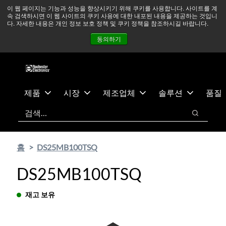
기
바
중동 지역 상황을 지속적으로 주시하고 있으며, 모든 서비스는
이 웹 페이지는 기능과 성능을 향상시키기 위해 쿠키를 사용합니다. 사이트를 계
속 검색하시면 이 웹 사이트의 쿠키 사용에 대한 내포된 내용을 제공하는 것입니
본
닥
정상적으로 운영되고 있습니다.
더 읽어보기 →
다. 자세한 내용은 개인 정보 보호 정책 및 쿠키 정책을 참조하시길 바랍니다.
콘
글
뉴스
문의하기
로그인
동의하기
텐
로
츠
건
건
너
너
뛰
뛰
기
제품
시장
제조업체
솔루션
품질
기
검색
검색
홈
DS25MB100TSQ
DS25MB100TSQ
재고 보유