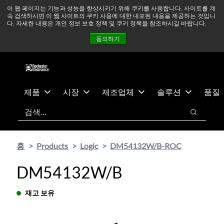
기
바
중동 지역 상황을 지속적으로 주시하고 있으며, 모든 서비스는
이 웹 페이지는 기능과 성능을 향상시키기 위해 쿠키를 사용합니다. 사이트를 계
속 검색하시면 이 웹 사이트의 쿠키 사용에 대한 내포된 내용을 제공하는 것입니
본
닥
정상적으로 운영되고 있습니다.
더 읽어보기 →
다. 자세한 내용은 개인 정보 보호 정책 및 쿠키 정책을 참조하시길 바랍니다.
콘
글
뉴스
문의하기
로그인
동의하기
텐
로
츠
건
건
너
너
뛰
뛰
기
제품
시장
제조업체
솔루션
품질
기
검색
검색
홈
Products
Logic
DM54132W/B-ROC
DM54132W/B
재고 보유