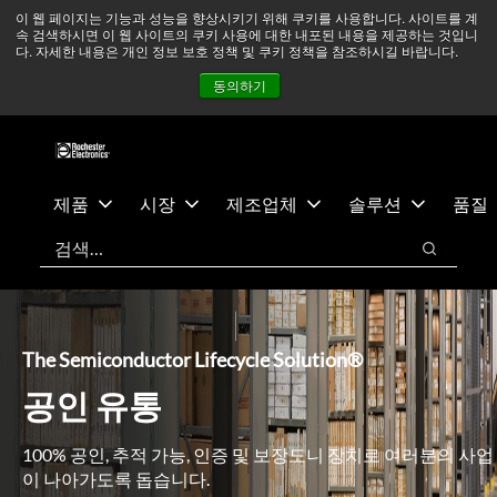
기
바
중동 지역 상황을 지속적으로 주시하고 있으며, 모든 서비스는
이 웹 페이지는 기능과 성능을 향상시키기 위해 쿠키를 사용합니다. 사이트를 계
속 검색하시면 이 웹 사이트의 쿠키 사용에 대한 내포된 내용을 제공하는 것입니
본
닥
정상적으로 운영되고 있습니다.
더 읽어보기 →
다. 자세한 내용은 개인 정보 보호 정책 및 쿠키 정책을 참조하시길 바랍니다.
콘
글
뉴스
문의하기
로그인
동의하기
텐
로
츠
건
건
너
너
뛰
뛰
기
제품
시장
제조업체
솔루션
품질
기
검색
검색
The Semiconductor Lifecycle Solution®
공인 유통
100% 공인, 추적 가능, 인증 및 보장도니 장치로 여러분의 사업
이 나아가도록 돕습니다.