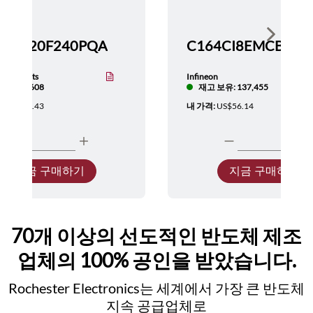
Show nex
TMS320F240PQA
nstruments
Infineon
보유: 5,608
재고 보유: 137,455
:
US$137.43
내 가격:
US$56.14
지금 구매하기
지금 구매하기
70개 이상의 선도적인 반도체 제조
업체의 100% 공인을 받았습니다.
Rochester Electronics는 세계에서 가장 큰 반도체
지속 공급업체로