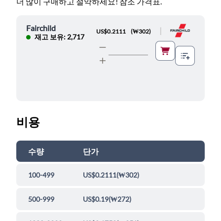
더 많이 구매하고 절약하세요! 참조 가격표.
Fairchild
|
US$0.2111
(
₩302
)
재고 보유: 2,717
비용
수량
단가
100-499
US$0.2111
(
₩302
)
500-999
US$0.19
(
₩272
)