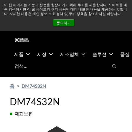
기
바
중동 지역 상황을 지속적으로 주시하고 있으며, 모든 서비스는
이 웹 페이지는 기능과 성능을 향상시키기 위해 쿠키를 사용합니다. 사이트를 계
속 검색하시면 이 웹 사이트의 쿠키 사용에 대한 내포된 내용을 제공하는 것입니
본
닥
정상적으로 운영되고 있습니다.
더 읽어보기 →
다. 자세한 내용은 개인 정보 보호 정책 및 쿠키 정책을 참조하시길 바랍니다.
콘
글
뉴스
문의하기
로그인
동의하기
텐
로
츠
건
건
너
너
뛰
뛰
기
제품
시장
제조업체
솔루션
품질
기
검색
검색
홈
DM74S32N
DM74S32N
재고 보유