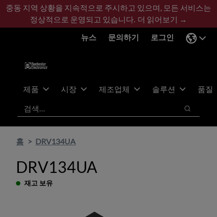
기
바
중동 지역 상황을 지속적으로 주시하고 있으며, 모든 서비스는
본
닥
정상적으로 운영되고 있습니다.
더 읽어보기 →
콘
글
뉴스
문의하기
로그인
텐
로
츠
건
건
너
너
뛰
뛰
기
제품
시장
제조업체
솔루션
품질
기
검색
검색
홈
DRV134UA
DRV134UA
재고 보유