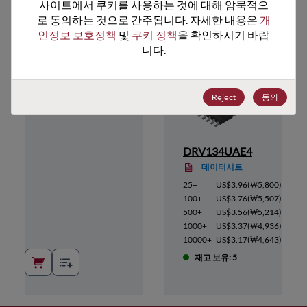
추천 대체 제품
사이트에서 쿠키를 사용하는 것에 대해 암묵적으
로 동의하는 것으로 간주됩니다. 자세한 내용은 
개
인정보 보호정책
 및 
쿠키 정책
을 확인하시기 바랍
니다.
Reject
동의
DRV134UAE4
데이터시트
4,394
)
25+
US$3.96
(
₩5,800
)
4,174
)
100+
US$3.76
(
₩5,507
)
3,954
)
500+
US$3.56
(
₩5,214
)
3,735
)
1000+
US$3.37
(
₩4,936
)
3,515
)
10000+
US$3.17
(
₩4,643
)
재고 보유: 5