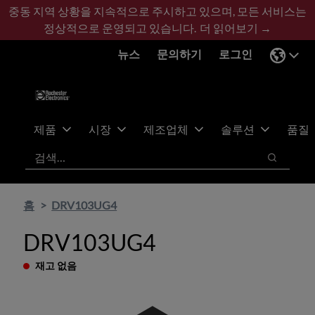
기
바
중동 지역 상황을 지속적으로 주시하고 있으며, 모든 서비스는
본
닥
정상적으로 운영되고 있습니다.
더 읽어보기 →
콘
글
뉴스
문의하기
로그인
텐
로
츠
건
건
너
너
뛰
뛰
기
제품
시장
제조업체
솔루션
품질
기
검색
검색
홈
DRV103UG4
DRV103UG4
재고 없음