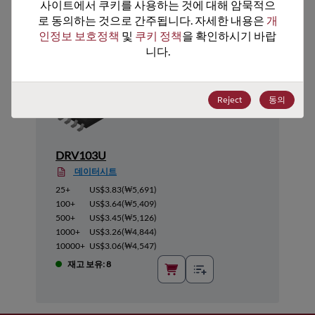
추천 대체 제품
사이트에서 쿠키를 사용하는 것에 대해 암묵적으
로 동의하는 것으로 간주됩니다. 자세한 내용은 
개
인정보 보호정책
 및 
쿠키 정책
을 확인하시기 바랍
니다.
Reject
동의
DRV103U
데이터시트
25+
US$3.83
(
₩5,691
)
100+
US$3.64
(
₩5,409
)
500+
US$3.45
(
₩5,126
)
1000+
US$3.26
(
₩4,844
)
10000+
US$3.06
(
₩4,547
)
재고 보유: 8