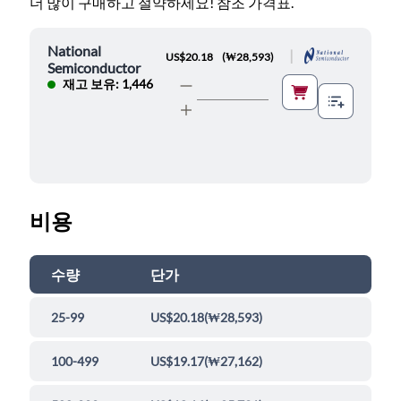
더 많이 구매하고 절약하세요! 참조 가격표.
National
|
US$20.18
(
₩28,593
)
Semiconductor
재고 보유: 1,446
비용
수량
단가
25-99
US$20.18
(
₩28,593
)
100-499
US$19.17
(
₩27,162
)