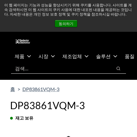
기
바
중동 지역 상황을 지속적으로 주시하고 있으며, 모든 서비스는
이 웹 페이지는 기능과 성능을 향상시키기 위해 쿠키를 사용합니다. 사이트를 계
속 검색하시면 이 웹 사이트의 쿠키 사용에 대한 내포된 내용을 제공하는 것입니
본
닥
정상적으로 운영되고 있습니다.
더 읽어보기 →
다. 자세한 내용은 개인 정보 보호 정책 및 쿠키 정책을 참조하시길 바랍니다.
콘
글
뉴스
문의하기
로그인
동의하기
텐
로
츠
건
건
너
너
뛰
뛰
기
제품
시장
제조업체
솔루션
품질
기
검색
검색
홈
DP83861VQM-3
DP83861VQM-3
재고 보유