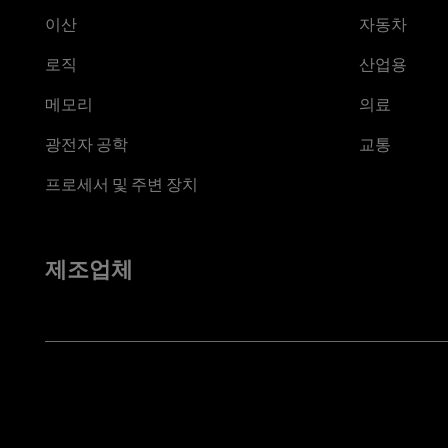
이산
자동차
로직
산업용
메모리
의료
광전자 공학
교통
프로세서 및 주변 장치
제조업체