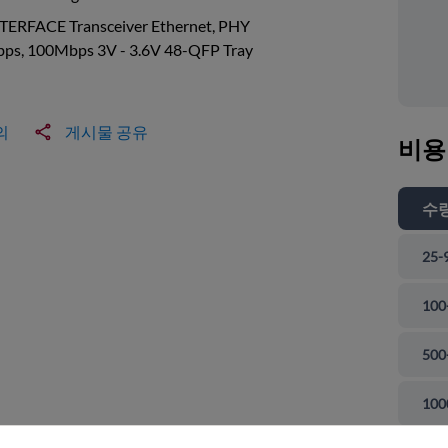
NTERFACE Transceiver Ethernet, PHY
ps, 100Mbps 3V - 3.6V 48-QFP Tray
의
게시물 공유
비용
수
25-
100
500
 닫기
100