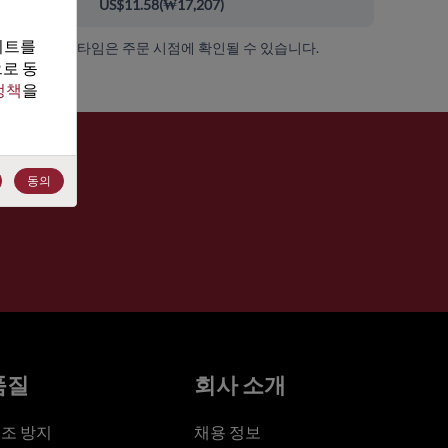
00+
US$11.58
(
₩17,207
)
트를 
가용성 및 리드 타임은 주문 시점에 확인될 수 있습니다.
로 동
정책
을 
동의
품질
회사 소개
조 방지
채용 정보