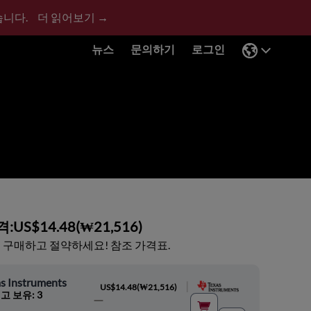
습니다.
더 읽어보기 →
뉴스
문의하기
로그인
격:
US$14.48
(
₩21,516
)
 구매하고 절약하세요! 참조 가격표.
s Instruments
|
US$14.48
(
₩21,516
)
고 보유: 3