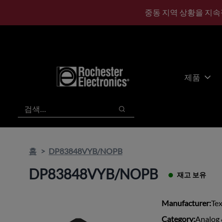
기
바
중동 지역 상황을 지속
본
닥
콘
글
텐
로
츠
건
건
너
너
뛰
제품
뛰
기
기
검색
검색
홈
DP83848VYB/NOPB
DP83848VYB/NOPB
재고 보유
Manufacturer:
Te
Category:
Analog 