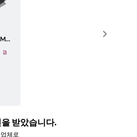
Show next sli
C164CI8EMCBKXUMA1
인을 받았습니다.
공급업체로