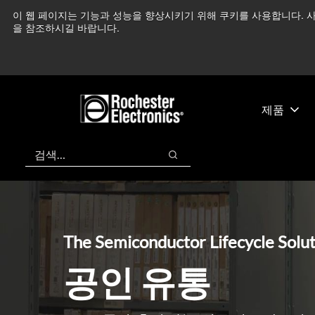
기
바
이 웹 페이지는 기능과 성능을 향상시키기 위해 쿠키를 사용합니다. 사
중동 지역 상황을 지속
본
닥
을 참조하시길 바랍니다.
콘
글
텐
로
츠
건
건
너
너
뛰
제품
뛰
기
기
검색
검색
The Semiconductor Lifecycle Solu
공인 유통