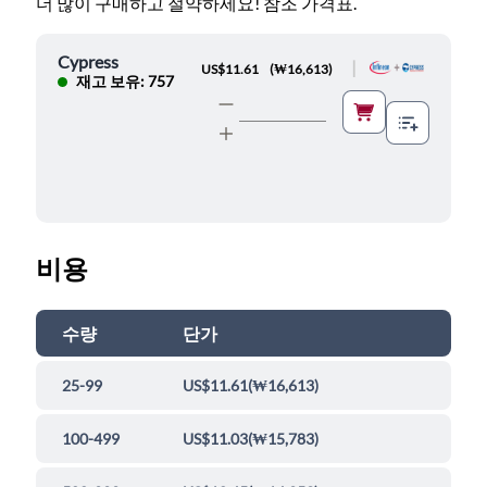
더 많이 구매하고 절약하세요! 참조 가격표.
Cypress
|
US$11.61
(
₩16,613
)
재고 보유: 757
비용
수량
단가
25-99
US$11.61
(
₩16,613
)
100-499
US$11.03
(
₩15,783
)