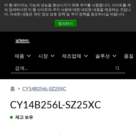
기
바
중동 지역 상황을 지속적으로 주시하고 있으며, 모든 서비스는
이 웹 페이지는 기능과 성능을 향상시키기 위해 쿠키를 사용합니다. 사이트를 계
속 검색하시면 이 웹 사이트의 쿠키 사용에 대한 내포된 내용을 제공하는 것입니
본
닥
정상적으로 운영되고 있습니다.
더 읽어보기 →
다. 자세한 내용은 개인 정보 보호 정책 및 쿠키 정책을 참조하시길 바랍니다.
콘
글
뉴스
문의하기
로그인
동의하기
텐
로
츠
건
건
너
너
뛰
뛰
기
제품
시장
제조업체
솔루션
품질
기
검색
검색
홈
CY14B256L-SZ25XC
CY14B256L-SZ25XC
재고 보유