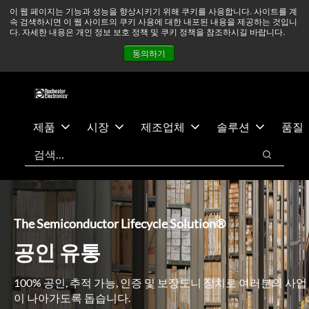
기
바
중동 지역 상황을 지속적으로 주시하고 있으며, 모든 서비스는
이 웹 페이지는 기능과 성능을 향상시키기 위해 쿠키를 사용합니다. 사이트를 계
속 검색하시면 이 웹 사이트의 쿠키 사용에 대한 내포된 내용을 제공하는 것입니
본
닥
정상적으로 운영되고 있습니다.
더 읽어보기 →
다. 자세한 내용은 개인 정보 보호 정책 및 쿠키 정책을 참조하시길 바랍니다.
콘
글
뉴스
문의하기
로그인
동의하기
텐
로
츠
건
건
너
너
뛰
뛰
기
제품
시장
제조업체
솔루션
품질
기
검색
검색
The Semiconductor Lifecycle Solution®
공인 유통
100% 공인, 추적 가능, 인증 및 보장도니 장치로 여러분의 사업
이 나아가도록 돕습니다.