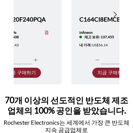
Show nex
TMS320F240PQA
nstruments
Infineon
보유: 5,608
재고 보유: 137,455
:
US$137.43
내 가격:
US$56.14
지금 구매하기
지금 구매하기
70개 이상의 선도적인 반도체 제조
업체의 100% 공인을 받았습니다.
Rochester Electronics는 세계에서 가장 큰 반도체
지속 공급업체로