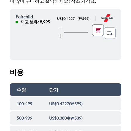
더 많이 구매하고 절약하세요! 참조 가격표.
Fairchild
|
US$0.4227
(
₩599
)
재고 보유: 8,995
비용
수량
단가
100-499
US$0.4227
(
₩599
)
500-999
US$0.3804
(
₩539
)