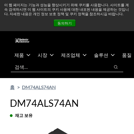
기
바
중동 지역 상황을 지속적으로 주시하고 있으며, 모든 서비스는
이 웹 페이지는 기능과 성능을 향상시키기 위해 쿠키를 사용합니다. 사이트를 계
속 검색하시면 이 웹 사이트의 쿠키 사용에 대한 내포된 내용을 제공하는 것입니
본
닥
정상적으로 운영되고 있습니다.
더 읽어보기 →
다. 자세한 내용은 개인 정보 보호 정책 및 쿠키 정책을 참조하시길 바랍니다.
콘
글
뉴스
문의하기
로그인
동의하기
텐
로
츠
건
건
너
너
뛰
뛰
기
제품
시장
제조업체
솔루션
품질
기
검색
검색
홈
DM74ALS74AN
DM74ALS74AN
재고 보유