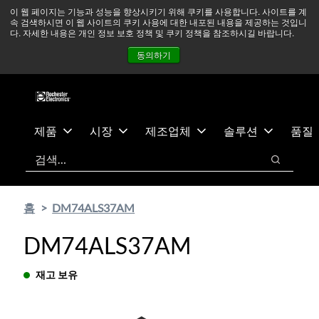
기
바
중동 지역 상황을 지속적으로 주시하고 있으며, 모든 서비스는
이 웹 페이지는 기능과 성능을 향상시키기 위해 쿠키를 사용합니다. 사이트를 계
속 검색하시면 이 웹 사이트의 쿠키 사용에 대한 내포된 내용을 제공하는 것입니
본
닥
정상적으로 운영되고 있습니다.
더 읽어보기 →
다. 자세한 내용은 개인 정보 보호 정책 및 쿠키 정책을 참조하시길 바랍니다.
콘
글
뉴스
문의하기
로그인
동의하기
텐
로
츠
건
건
너
너
뛰
뛰
기
제품
시장
제조업체
솔루션
품질
기
검색
검색
홈
DM74ALS37AM
DM74ALS37AM
재고 보유