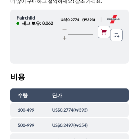
더 많이 구매하고 절약하세요! 참조 가격표.
Fairchild
|
US$0.2774
(
₩393
)
재고 보유: 8,062
비용
수량
단가
100-499
US$0.2774
(
₩393
)
500-999
US$0.2497
(
₩354
)