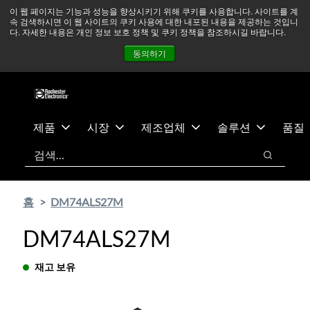
기
바
중동 지역 상황을 지속적으로 주시하고 있으며, 모든 서비스는
이 웹 페이지는 기능과 성능을 향상시키기 위해 쿠키를 사용합니다. 사이트를 계
속 검색하시면 이 웹 사이트의 쿠키 사용에 대한 내포된 내용을 제공하는 것입니
본
닥
정상적으로 운영되고 있습니다.
더 읽어보기 →
다. 자세한 내용은 개인 정보 보호 정책 및 쿠키 정책을 참조하시길 바랍니다.
콘
글
뉴스
문의하기
로그인
동의하기
텐
로
츠
건
건
너
너
뛰
뛰
기
제품
시장
제조업체
솔루션
품질
기
검색
검색
홈
DM74ALS27M
DM74ALS27M
재고 보유