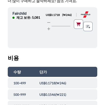
더 많이 구매하고 절약하세요! 참조 가격표.
Fairchild
|
US$0.1718
(
₩246
)
재고 보유: 5,081
비용
수량
단가
100-499
US$0.1718
(
₩246
)
500-999
US$0.1546
(
₩221
)