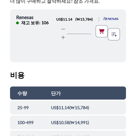
더 많이 구매하고 절약하세요! 참조 가격표.
Renesas
|
US$11.14
(
₩15,784
)
재고 보유: 106
비용
수량
단가
25-99
US$11.14
(
₩15,784
)
100-499
US$10.58
(
₩14,991
)