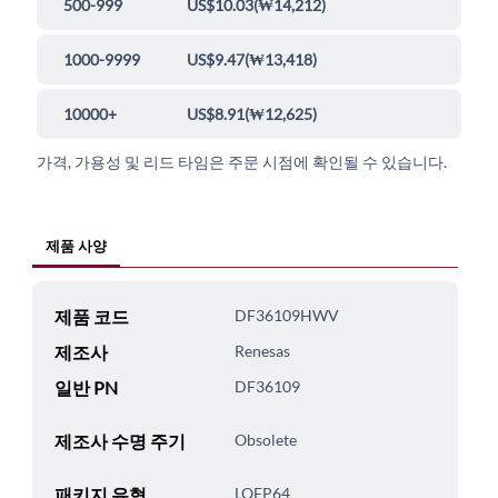
500-999
US$10.03
(
₩14,212
)
1000-9999
US$9.47
(
₩13,418
)
10000+
US$8.91
(
₩12,625
)
가격, 가용성 및 리드 타임은 주문 시점에 확인될 수 있습니다.
제품 사양
제품 코드
DF36109HWV
제조사
Renesas
일반 PN
DF36109
제조사 수명 주기
Obsolete
패키지 유형
LQFP64