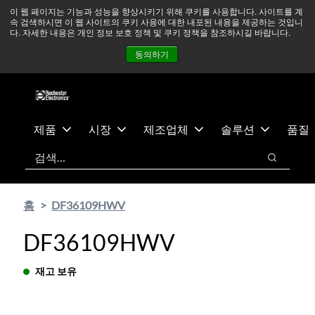
기
바
중동 지역 상황을 지속적으로 주시하고 있으며, 모든 서비스는
이 웹 페이지는 기능과 성능을 향상시키기 위해 쿠키를 사용합니다. 사이트를 계
속 검색하시면 이 웹 사이트의 쿠키 사용에 대한 내포된 내용을 제공하는 것입니
본
닥
정상적으로 운영되고 있습니다.
더 읽어보기 →
다. 자세한 내용은 개인 정보 보호 정책 및 쿠키 정책을 참조하시길 바랍니다.
콘
글
뉴스
문의하기
로그인
동의하기
텐
로
츠
건
건
너
너
뛰
뛰
기
제품
시장
제조업체
솔루션
품질
기
검색
검색
홈
DF36109HWV
DF36109HWV
재고 보유