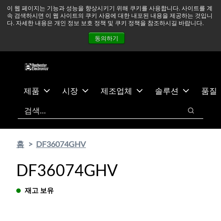
기
바
중동 지역 상황을 지속적으로 주시하고 있으며, 모든 서비스는
이 웹 페이지는 기능과 성능을 향상시키기 위해 쿠키를 사용합니다. 사이트를 계
속 검색하시면 이 웹 사이트의 쿠키 사용에 대한 내포된 내용을 제공하는 것입니
본
닥
정상적으로 운영되고 있습니다.
더 읽어보기 →
다. 자세한 내용은 개인 정보 보호 정책 및 쿠키 정책을 참조하시길 바랍니다.
콘
글
뉴스
문의하기
로그인
동의하기
텐
로
츠
건
건
너
너
뛰
뛰
기
제품
시장
제조업체
솔루션
품질
기
검색
검색
홈
DF36074GHV
DF36074GHV
재고 보유