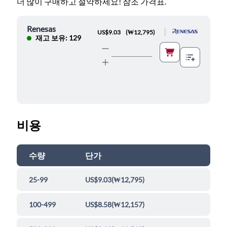
더 많이 구매하고 절약하세요! 참조 가격표.
Renesas
|
US$9.03
(
₩12,795
)
재고 보유: 129
비용
수량
단가
25-99
US$9.03
(
₩12,795
)
100-499
US$8.58
(
₩12,157
)