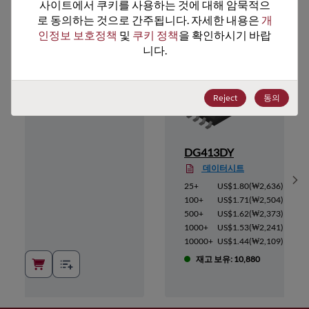
추천 대체 제품
사이트에서 쿠키를 사용하는 것에 대해 암묵적으
로 동의하는 것으로 간주됩니다. 자세한 내용은 
개
인정보 보호정책
 및 
쿠키 정책
을 확인하시기 바랍
니다.
Reject
동의
DG413DY
데이터시트
Sh
5,463
)
25+
US$1.80
(
₩2,636
)
5,185
)
100+
US$1.71
(
₩2,504
)
4,921
)
500+
US$1.62
(
₩2,373
)
4,643
)
1000+
US$1.53
(
₩2,241
)
4,365
)
10000+
US$1.44
(
₩2,109
)
재고 보유: 10,880