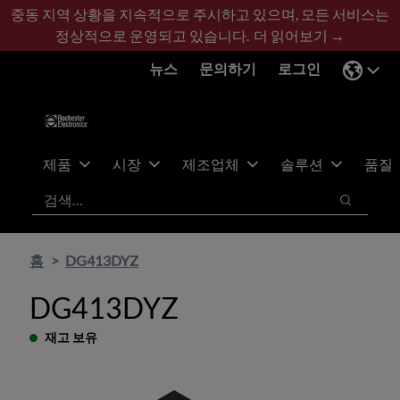
기
바
중동 지역 상황을 지속적으로 주시하고 있으며, 모든 서비스는
본
닥
정상적으로 운영되고 있습니다.
더 읽어보기 →
콘
글
뉴스
문의하기
로그인
텐
로
츠
건
건
너
너
뛰
뛰
기
제품
시장
제조업체
솔루션
품질
기
검색
검색
홈
DG413DYZ
DG413DYZ
재고 보유