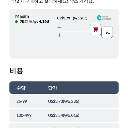
더 많이 구매하고 절약하세요! 참조 가격표.
Maxim
|
US$3.73
(
₩5,285
)
재고 보유: 4,168
비용
수량
단가
25-99
US$3.73
(
₩5,285
)
100-499
US$3.54
(
₩5,016
)