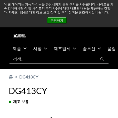
기
바
중동 지역 상황을 지속적으로 주시하고 있으며, 모든 서비스는
이 웹 페이지는 기능과 성능을 향상시키기 위해 쿠키를 사용합니다. 사이트를 계
속 검색하시면 이 웹 사이트의 쿠키 사용에 대한 내포된 내용을 제공하는 것입니
본
닥
정상적으로 운영되고 있습니다.
더 읽어보기 →
다. 자세한 내용은 개인 정보 보호 정책 및 쿠키 정책을 참조하시길 바랍니다.
콘
글
뉴스
문의하기
로그인
동의하기
텐
로
츠
건
건
너
너
뛰
뛰
기
제품
시장
제조업체
솔루션
품질
기
검색
검색
홈
DG413CY
DG413CY
재고 보유