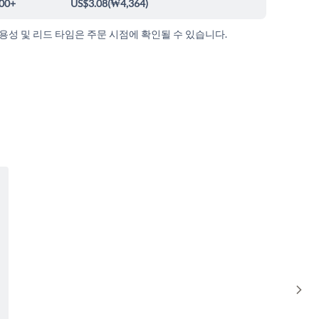
00+
US$3.08
(
₩4,364
)
가용성 및 리드 타임은 주문 시점에 확인될 수 있습니다.
Sho