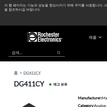
기
바
이 웹 페이지는 기능과 성능을 향상시키기 위해 쿠키를 사용합니다. 사
중동 지역 상황을 지속
본
닥
을 참조하시길 바랍니다.
콘
글
텐
로
츠
건
건
너
너
뛰
제품
뛰
기
기
검색
검색
홈
DG411CY
DG411CY
재고 보유
Manufacturer:
Ma
Category:
Analog 