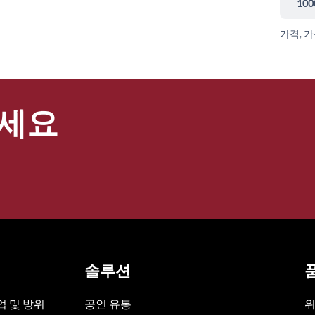
100
가격, 
세요
솔루션
 및 방위
공인 유통
위