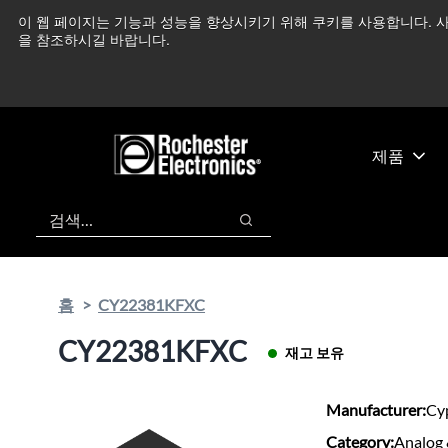
기
바
이 웹 페이지는 기능과 성능을 향상시키기 위해 쿠키를 사용합니다. 사
중동 지역 상황을 지속
본
닥
을 참조하시길 바랍니다.
콘
글
텐
로
츠
건
건
너
너
뛰
제품
뛰
기
기
검색
검색
홈
CY22381KFXC
CY22381KFXC
재고 보유
Manufacturer:
Cy
Category:
Analog 