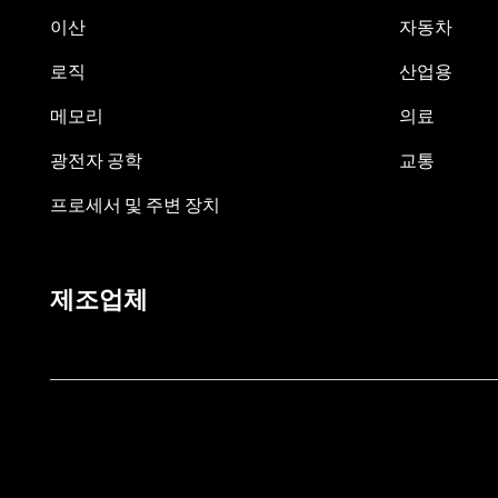
이산
자동차
로직
산업용
메모리
의료
광전자 공학
교통
프로세서 및 주변 장치
제조업체