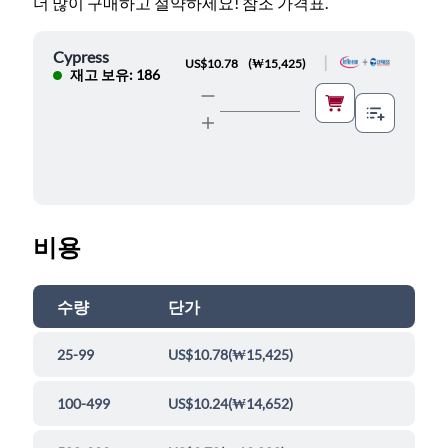
더 많이 구매하고 절약하세요! 참조 가격표.
Cypress
|
US$10.78
(
₩15,425
)
재고 보유: 186
비용
수량
단가
25-99
US$10.78
(
₩15,425
)
100-499
US$10.24
(
₩14,652
)