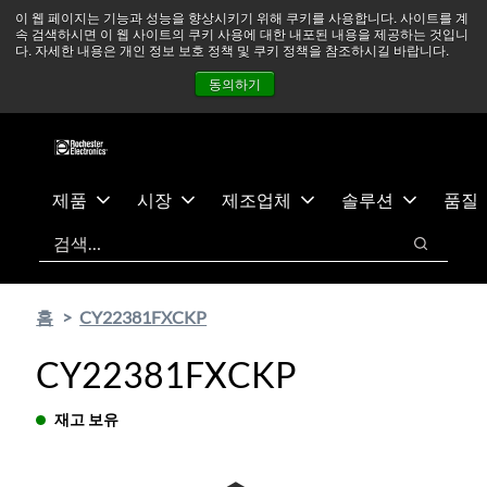
기
바
중동 지역 상황을 지속적으로 주시하고 있으며, 모든 서비스는
이 웹 페이지는 기능과 성능을 향상시키기 위해 쿠키를 사용합니다. 사이트를 계
속 검색하시면 이 웹 사이트의 쿠키 사용에 대한 내포된 내용을 제공하는 것입니
본
닥
정상적으로 운영되고 있습니다.
더 읽어보기 →
다. 자세한 내용은 개인 정보 보호 정책 및 쿠키 정책을 참조하시길 바랍니다.
콘
글
뉴스
문의하기
로그인
동의하기
텐
로
츠
건
건
너
너
뛰
뛰
기
제품
시장
제조업체
솔루션
품질
기
검색
검색
홈
CY22381FXCKP
CY22381FXCKP
재고 보유