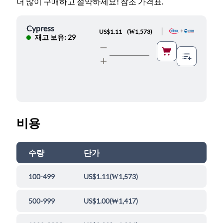
더 많이 구매하고 절약하세요! 참조 가격표.
Cypress
|
US$1.11
(
₩1,573
)
재고 보유: 29
비용
수량
단가
100-499
US$1.11
(
₩1,573
)
500-999
US$1.00
(
₩1,417
)