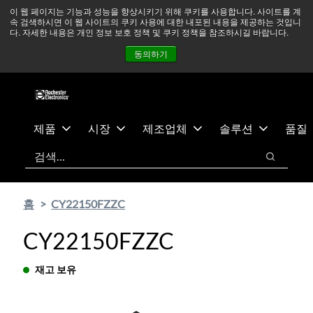
기
바
중동 지역 상황을 지속적으로 주시하고 있으며, 모든 서비스는
이 웹 페이지는 기능과 성능을 향상시키기 위해 쿠키를 사용합니다. 사이트를 계
속 검색하시면 이 웹 사이트의 쿠키 사용에 대한 내포된 내용을 제공하는 것입니
본
닥
정상적으로 운영되고 있습니다.
더 읽어보기 →
다. 자세한 내용은 개인 정보 보호 정책 및 쿠키 정책을 참조하시길 바랍니다.
콘
글
뉴스
문의하기
로그인
동의하기
텐
로
츠
건
건
너
너
뛰
뛰
기
제품
시장
제조업체
솔루션
품질
기
검색
검색
홈
CY22150FZZC
CY22150FZZC
재고 보유