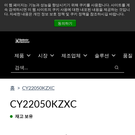
기
바
중동 지역 상황을 지속적으로 주시하고 있으며, 모든 서비스는
이 웹 페이지는 기능과 성능을 향상시키기 위해 쿠키를 사용합니다. 사이트를 계
속 검색하시면 이 웹 사이트의 쿠키 사용에 대한 내포된 내용을 제공하는 것입니
본
닥
정상적으로 운영되고 있습니다.
더 읽어보기 →
다. 자세한 내용은 개인 정보 보호 정책 및 쿠키 정책을 참조하시길 바랍니다.
콘
글
뉴스
문의하기
로그인
동의하기
텐
로
츠
건
건
너
너
뛰
뛰
기
제품
시장
제조업체
솔루션
품질
기
검색
검색
홈
CY22050KZXC
CY22050KZXC
재고 보유